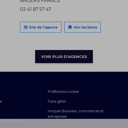
ANGERS FRANCE
02 41 87 57 47
Site de l'agence
Voir les biens
VOIR PLUS D’AGENCES
Préfèrence cookie
ce
Faire gérer
Hoquet Business, commerces et
entreprises
d'utilisation