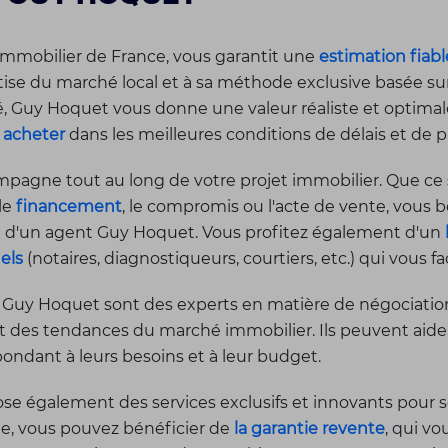
mmobilier de France, vous garantit une
estimation fiabl
rtise du marché local et à sa méthode exclusive basée su
Guy Hoquet vous donne une valeur réaliste et optimale 
u
acheter
dans les meilleures conditions de délais et de pr
agne tout au long de votre projet immobilier. Que ce s
 le
financement
, le compromis ou l'acte de vente, vous b
sé d'un agent Guy Hoquet. Vous profitez également d'un
els
(notaires, diagnostiqueurs, courtiers, etc.) qui vous f
 Guy Hoquet sont des experts en matière de négociation 
et des tendances du marché immobilier. Ils peuvent aider l
pondant à leurs besoins et à leur budget.
e également des services exclusifs et innovants pour s
le, vous pouvez bénéficier de
la garantie revente
, qui v