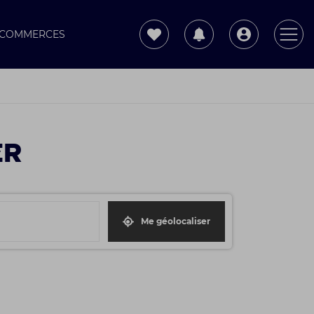
T COMMERCES
ER
Me géolocaliser