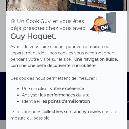
03 75 08 95 26
Site de l'agence
Voir les biens
Contactez-nous
Devenir franchisé
Nos agences
Immobilier en Fran
Nous rejoindre
Mentions Légales
Le groupe
Conditions générales 