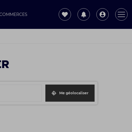
T COMMERCES
ER
Me géolocaliser