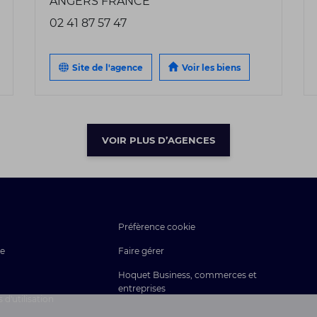
ANGERS FRANCE
02 41 87 57 47
Site de l'agence
Voir les biens
VOIR PLUS D’AGENCES
Préfèrence cookie
ce
Faire gérer
Hoquet Business, commerces et
entreprises
d'utilisation