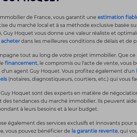
mmobilier de France, vous garantit une
estimation fiabl
rtise du marché local et à sa méthode exclusive basée su
Guy Hoquet vous donne une valeur réaliste et optimale 
u
acheter
dans les meilleures conditions de délais et de pr
agne tout au long de votre projet immobilier. Que ce s
 le
financement
, le compromis ou l'acte de vente, vous b
sé d'un agent Guy Hoquet. Vous profitez également d'un
els
(notaires, diagnostiqueurs, courtiers, etc.) qui vous f
 Guy Hoquet sont des experts en matière de négociation 
et des tendances du marché immobilier. Ils peuvent aider l
pondant à leurs besoins et à leur budget.
e également des services exclusifs et innovants pour s
le, vous pouvez bénéficier de
la garantie revente
, qui v