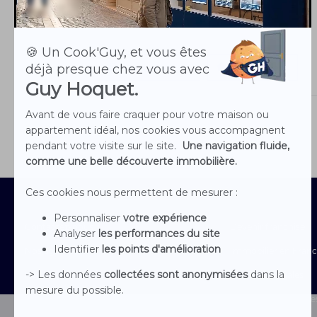
03 75 08 95 26
Site de l'agence
Voir les biens
Contactez-nous
Devenir franchisé
Nos agences
Immobilier en Fran
Nous rejoindre
Mentions Légales
Le groupe
Conditions générales 