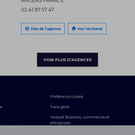
ANGERS FRANCE
02 41 87 57 47
Site de l'agence
Voir les biens
VOIR PLUS D’AGENCES
Préfèrence cookie
ce
Faire gérer
Hoquet Business, commerces et
entreprises
d'utilisation