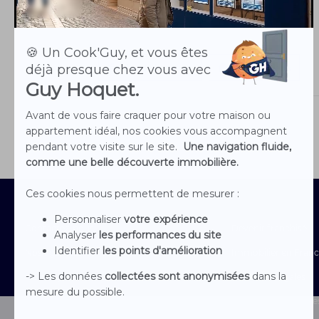
03 75 08 95 26
Site de l'agence
Voir les biens
Contactez-nous
Devenir franchisé
Nos agences
Immobilier en Fran
Nous rejoindre
Mentions Légales
Le groupe
Conditions générales 