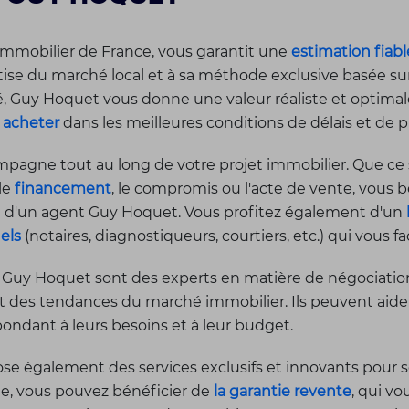
mmobilier de France, vous garantit une
estimation fiabl
rtise du marché local et à sa méthode exclusive basée su
Guy Hoquet vous donne une valeur réaliste et optimale 
u
acheter
dans les meilleures conditions de délais et de pr
agne tout au long de votre projet immobilier. Que ce s
 le
financement
, le compromis ou l'acte de vente, vous b
sé d'un agent Guy Hoquet. Vous profitez également d'un
els
(notaires, diagnostiqueurs, courtiers, etc.) qui vous f
 Guy Hoquet sont des experts en matière de négociation 
et des tendances du marché immobilier. Ils peuvent aider l
pondant à leurs besoins et à leur budget.
e également des services exclusifs et innovants pour s
le, vous pouvez bénéficier de
la garantie revente
, qui v