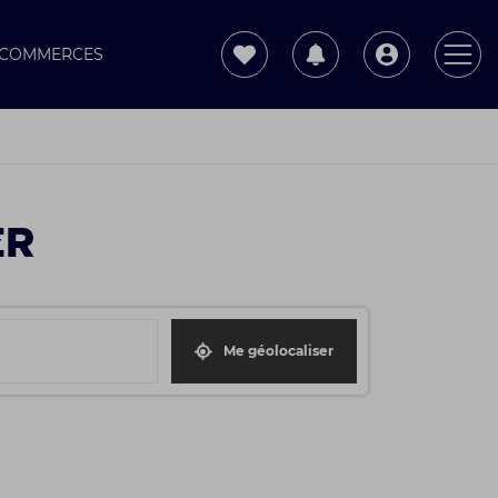
T COMMERCES
ER
Me géolocaliser