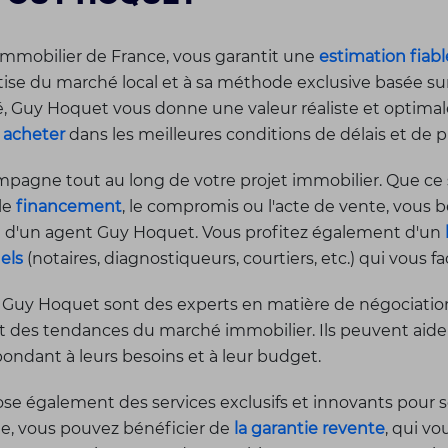
mmobilier de France, vous garantit une
estimation fiabl
rtise du marché local et à sa méthode exclusive basée su
Guy Hoquet vous donne une valeur réaliste et optimale 
u
acheter
dans les meilleures conditions de délais et de pr
agne tout au long de votre projet immobilier. Que ce s
 le
financement
, le compromis ou l'acte de vente, vous b
sé d'un agent Guy Hoquet. Vous profitez également d'un
els
(notaires, diagnostiqueurs, courtiers, etc.) qui vous f
 Guy Hoquet sont des experts en matière de négociation 
et des tendances du marché immobilier. Ils peuvent aider l
pondant à leurs besoins et à leur budget.
e également des services exclusifs et innovants pour s
le, vous pouvez bénéficier de
la garantie revente
, qui v