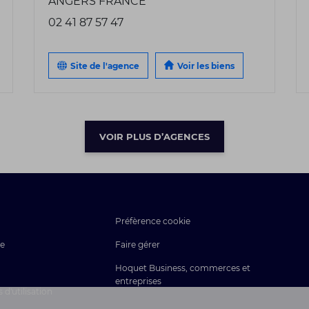
ANGERS FRANCE
02 41 87 57 47
Site de l'agence
Voir les biens
VOIR PLUS D’AGENCES
Préfèrence cookie
ce
Faire gérer
Hoquet Business, commerces et
entreprises
d'utilisation