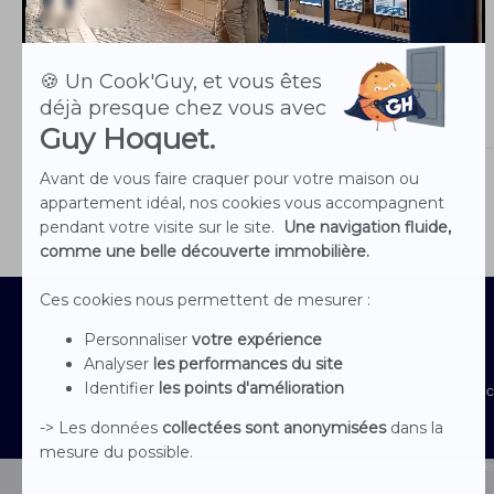
03 75 08 95 26
Site de l'agence
Voir les biens
Contactez-nous
Devenir franchisé
Nos agences
Immobilier en Fran
Nous rejoindre
Mentions Légales
Le groupe
Conditions générales 