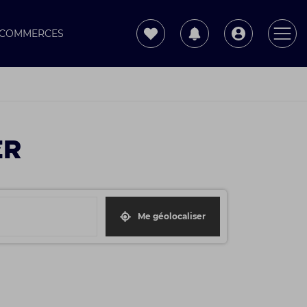
T COMMERCES
ER
Me géolocaliser